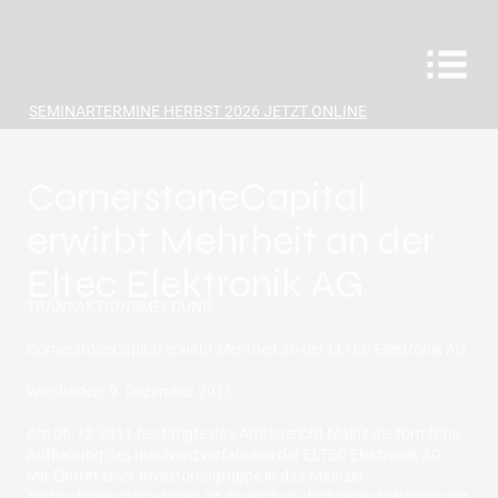
SEMINARTERMINE HERBST 2026 JETZT ONLINE
CornerstoneCapital
erwirbt Mehrheit an der
Eltec Elektronik AG
TRANSAKTIONSMELDUNG
CornerstoneCapital erwirbt Mehrheit an der ELTEC Elektronik AG
Wiesbaden, 9. Dezember 2011
Am 06.12.2011 bestätigte das Amtsgericht Mainz die förmliche
Aufhebung des Insolvenzverfahrens der ELTEC Elektronik AG.
Mit Eintritt einer Investorengruppe in das Mainzer
Technologieunternehmen ist die letzte aufschiebende Bedingung