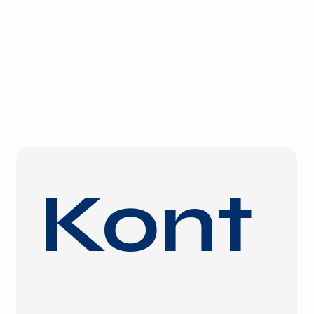
KONTAKT
E-Mail:
info@gvg-advisors.de
Sonnenberger Straße 9
65193 Wiesbaden
Tel.: +49 (0) 611 20571-0
Fax: +49 (0) 611 20571-10
Kont