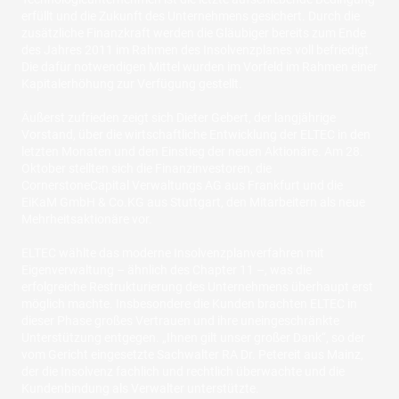
erfüllt und die Zukunft des Unternehmens gesichert. Durch die
zusätzliche Finanzkraft werden die Gläubiger bereits zum Ende
des Jahres 2011 im Rahmen des Insolvenzplanes voll befriedigt.
Die dafür notwendigen Mittel wurden im Vorfeld im Rahmen einer
Kapitalerhöhung zur Verfügung gestellt.
Äußerst zufrieden zeigt sich Dieter Gebert, der langjährige
Vorstand, über die wirtschaftliche Entwicklung der ELTEC in den
letzten Monaten und den Einstieg der neuen Aktionäre. Am 28.
Oktober stellten sich die Finanzinvestoren, die
CornerstoneCapital Verwaltungs AG aus Frankfurt und die
EiKaM GmbH & Co.KG aus Stuttgart, den Mitarbeitern als neue
Mehrheitsaktionäre vor.
ELTEC wählte das moderne Insolvenzplanverfahren mit
Eigenverwaltung – ähnlich des Chapter 11 –, was die
erfolgreiche Restrukturierung des Unternehmens überhaupt erst
möglich machte. Insbesondere die Kunden brachten ELTEC in
dieser Phase großes Vertrauen und ihre uneingeschränkte
Unterstützung entgegen. „Ihnen gilt unser großer Dank“, so der
vom Gericht eingesetzte Sachwalter RA Dr. Petereit aus Mainz,
der die Insolvenz fachlich und rechtlich überwachte und die
Kundenbindung als Verwalter unterstützte.