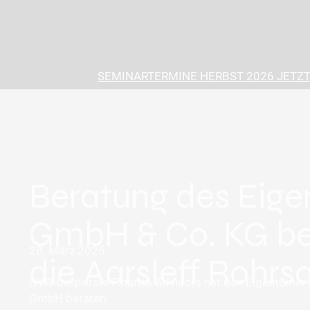
SEMINARTERMINE HERBST 2026 JETZT
Beratung des Eige
GmbH & Co. KG bei
28. März 2025
die Aarsleff Rohr
GVG Corporate Finance Advisors hat den Eigentümer 
GmbH beraten.