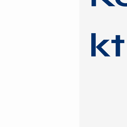
Tel.:
2057
kt
Fax: 
2057