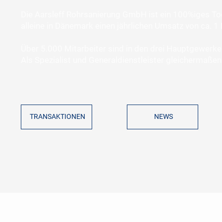
Die Aarsleff Rohrsanierung GmbH ist ein 100%iges To
alleine in Dänemark einen jährlichen Umsatz von ca. 1 
Über 5.000 Mitarbeiter sind in den drei Hauptgewerke
Als Spezialist und Generaldienstleister gleichermaßen
NEWS
TRANSAKTIONEN